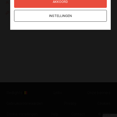
AKKOORD
Nog geen account?
Paswoord vergeten
INSTELLINGEN
Redlights
Links
Onze banners
Gebruiksvoorwaarden
Privacy
Cookies
Cookie instellingen
Help
Contact
© 2026