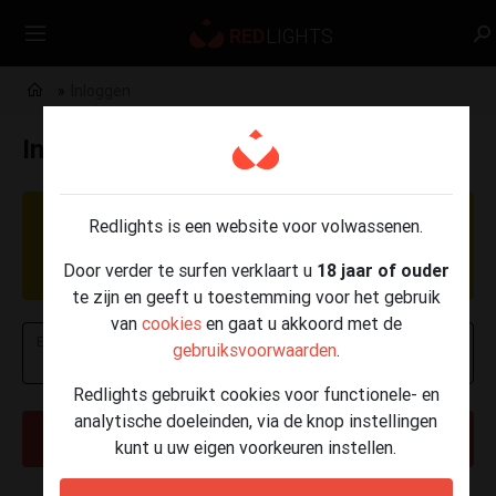
Inloggen
Inloggen
OPGELET: Momenteel worden er phishing
Redlights is een website voor volwassenen.
berichten verzonden per e-mail, SMS en
Door verder te surfen verklaart u
18 jaar of ouder
WhatsApp.
Klik hier voor meer info
.
te zijn en geeft u toestemming voor het gebruik
van
cookies
en gaat u akkoord met de
E-mailadres of telefoonnummer
gebruiksvoorwaarden
.
Redlights gebruikt cookies voor functionele- en
analytische doeleinden, via de knop instellingen
VOLGENDE
kunt u uw eigen voorkeuren instellen.