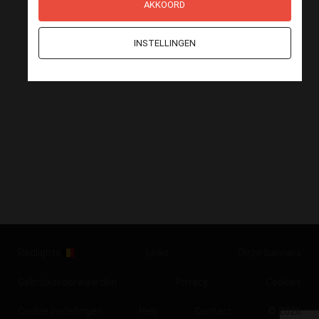
AKKOORD
INSTELLINGEN
Redlights
Links
Onze banners
Gebruiksvoorwaarden
Privacy
Cookies
Cookie instellingen
Help
Contact
© 2026