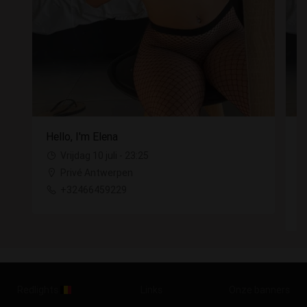
Hello, I'm Elena
H
Vrijdag 10 juli - 23:25
Privé Antwerpen
+32466459229
Redlights
Links
Onze banners