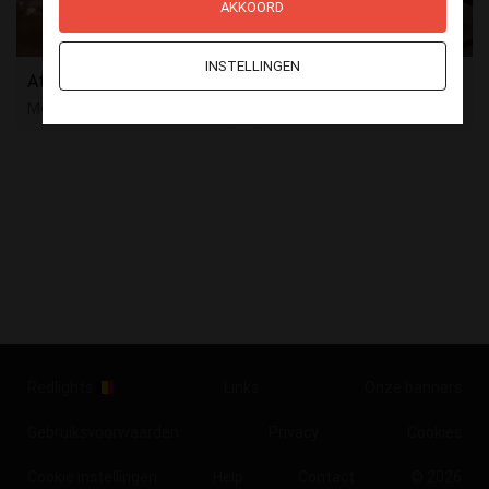
AKKOORD
INSTELLINGEN
Atelier des rêves
Rungruag
Menen
Oostkamp
Redlights
Links
Onze banners
Gebruiksvoorwaarden
Privacy
Cookies
Cookie instellingen
Help
Contact
© 2026