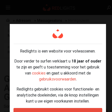
Adressen
Massagesalons
Henegouwen
Selecteer rubriek
Massagesalons
Provincie
Redlights is een website voor volwassenen.
Henegouwen
Door verder te surfen verklaart u
18 jaar of ouder
te zijn en geeft u toestemming voor het gebruik
van
cookies
en gaat u akkoord met de
GEEN
gebruiksvoorwaarden
.
ADVERTENTIES
Redlights gebruikt cookies voor functionele- en
GEVONDEN
analytische doeleinden, via de knop instellingen
kunt u uw eigen voorkeuren instellen.
Sorry, nog geen erotische adressen