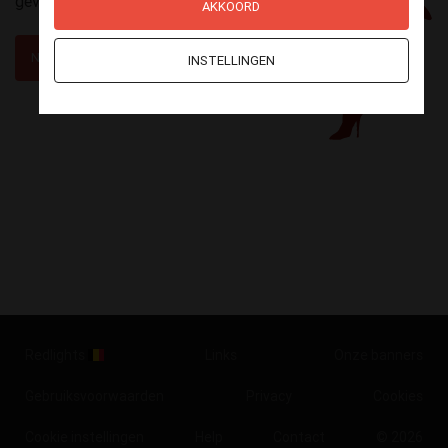
gevonden in Henegouwen.
AKKOORD
NAAR DE HOMEPAGINA
INSTELLINGEN
Redlights
Links
Onze banners
Gebruiksvoorwaarden
Privacy
Cookies
Cookie instellingen
Help
Contact
© 2026