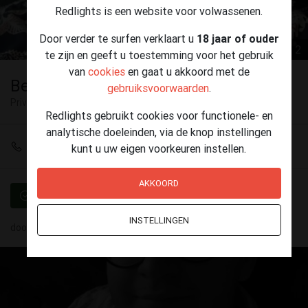
Redlights is een website voor volwassenen.
Door verder te surfen verklaart u
18 jaar of ouder
1 / 2
te zijn en geeft u toestemming voor het gebruik
van
cookies
en gaat u akkoord met de
Bernaers
gebruiksvoorwaarden
.
Privé ontvangst
Westerlo
Redlights gebruikt cookies voor functionele- en
analytische doeleinden, via de knop instellingen
+32 483 27 61 35
kunt u uw eigen voorkeuren instellen.
AKKOORD
Geverifieerd
INSTELLINGEN
door
Bernaers
(25) op 01 augustus - 04:56