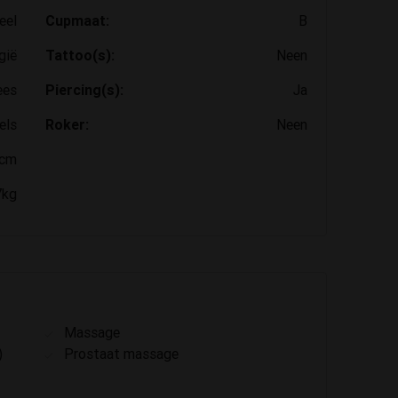
eel
Cupmaat:
B
gië
Tattoo(s):
Neen
ees
Piercing(s):
Ja
els
Roker:
Neen
cm
7kg
Massage
)
Prostaat massage