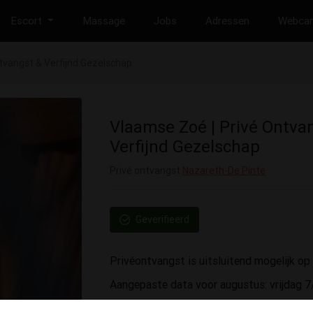
Escort
Massage
Jobs
Adressen
Webca
tvangst & Verfijnd Gezelschap
Vlaamse Zoé | Privé Ontva
Verfijnd Gezelschap
Privé ontvangst
Nazareth-De Pinte
Geverifieerd
Privéontvangst is uitsluitend mogelijk o
Aangepaste data voor augustus: vrijdag 
𝑽𝒐𝒐𝒓𝒂𝒇 𝒊𝒏𝒈𝒆𝒑𝒍𝒂𝒏𝒅: van 11 u tot 20 u