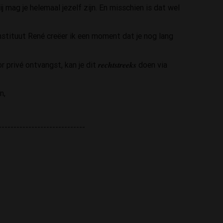
j mag je helemaal jezelf zijn. En misschien is dat wel
nstituut René creëer ik een moment dat je nog lang
 ontvangst, kan je dit 𝒓𝒆𝒄𝒉𝒕𝒔𝒕𝒓𝒆𝒆𝒌𝒔 doen via
n,
-----------------------------