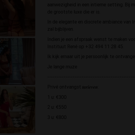
aanwezigheid in een intieme setting. Bij mi
de grootste luxe die er is.
In de elegante en discrete ambiance van I
zal bijblijven.
Indien je een afspraak wenst te maken voor privé
Instituut René op +32 494 11 28 45.
Ik kijk ernaar uit je persoonlijk te ontvange
Je lange muze
------------------------------------------------
Privé ontvangst 𝒕𝒂𝒓𝒊𝒆𝒗𝒆𝒏:
1 u: €300
2 u: €550
3 u: €800