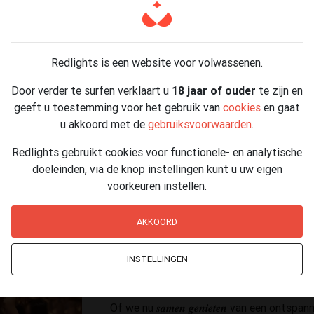
𝑳𝒂𝒔𝒕-𝒎𝒊𝒏𝒖𝒕𝒆 (zelfde dag): van 12 u tot 18 
------------------------------------------------
Redlights is een website voor volwassenen.
𝑯𝒆𝒃 𝒋𝒆 𝒆𝒆𝒏 𝒛𝒘𝒂𝒌 𝒗𝒐𝒐𝒓 𝒍𝒂𝒏𝒈𝒆 𝒃𝒓𝒖𝒏𝒆𝒕𝒕𝒆𝒔?
Dan kijk ik ernaar uit je te ontmoeten.
Door verder te surfen verklaart u
18 jaar of ouder
te zijn en
geeft u toestemming voor het gebruik van
cookies
en gaat
Met mijn 183 cm beweeg ik me met een 𝒏𝒂𝒕𝒖𝒖𝒓𝒍
u akkoord met de
gebruiksvoorwaarden
.
gracieuze verschijning met een zachte, betoveren
langzaam en natuurlijk laat ontdekken.
Redlights gebruikt cookies voor functionele- en analytische
doeleinden, via de knop instellingen kunt u uw eigen
Ik ben een echte 𝒍𝒆𝒗𝒆𝒏𝒔𝒈𝒆𝒏𝒊𝒆𝒕𝒆𝒓 me
voorkeuren instellen.
een goed gesprek bij kaarslicht, een glas ro
dan verwacht.
AKKOORD
Voor mij draait alles om 𝒆𝒄𝒉𝒕𝒆 𝒄𝒐𝒏𝒏𝒆𝒄
forceren, maar die zomaar ontstaat.
INSTELLINGEN
Tijd met mij is een 𝒓𝒐𝒎𝒂𝒏𝒕𝒊𝒔𝒄𝒉𝒆 𝒐𝒏𝒕𝒔
een zachte, opbouwende spanning die zic
Of we nu 𝒔𝒂𝒎𝒆𝒏 𝒈𝒆𝒏𝒊𝒆𝒕𝒆𝒏 van een o