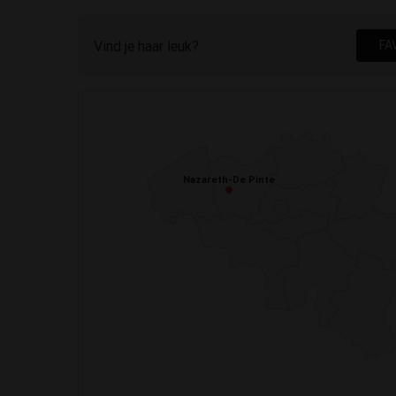
Vind je haar leuk?
FA
Nazareth-De Pinte
Nazareth-De Pinte