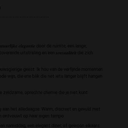
u
-----------------------------
𝒊𝒋𝒌𝒆 𝒆𝒍𝒆𝒈𝒂𝒏𝒕𝒊𝒆 door de ruimte, een lange,
de uitstraling en een 𝒔𝒆𝒏𝒔𝒖𝒂𝒍𝒊𝒕𝒆𝒊𝒕 die zich
t een nieuwsgierige geest. Ik hou van de verfijnde momenten:
de wijn, die ene blik die net iets langer blijft hangen
𝒊𝒆. Die zeldzame, oprechte chemie die je niet kunt
𝒏𝒂𝒑𝒑𝒊𝒏𝒈 aan het alledaagse. Warm, discreet en gevuld met
h ontvouwt op haar eigen tempo.
ntspannen namiddag, een elegant diner, of gewoon elkaars