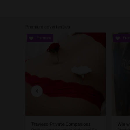
Premium advertenties
EEN MONDJE DIE U WEET TE BEKOREN
Travieso Private Companions
Wie wi
IK ONTVANG JE DISCREET EN ONGEREMD WAAR WE HEERLIJK DE GFE IN ALLE OVERGAVE EN DISCRETIE KUNNEN ERVAREN. MEN DATES GAAN DOOR IN HET VLAAMS.