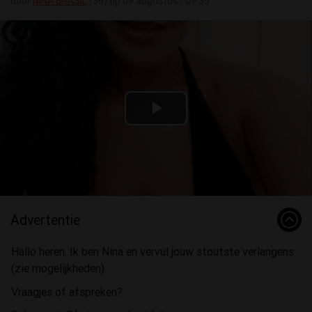
door
NINA BRASIL
(36) op 09 augustus - 09:35
Play
Video
Advertentie
Hallo heren. Ik ben Nina en vervul jouw stoutste verlangens
(zie mogelijkheden).
Vraagjes of afspreken?