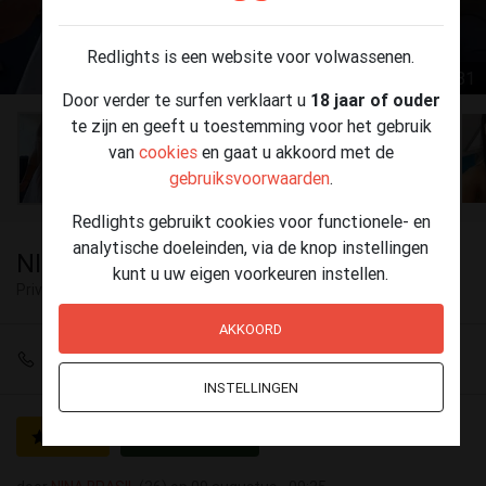
Redlights is een website voor volwassenen.
1 / 81
Door verder te surfen verklaart u
18 jaar of ouder
te zijn en geeft u toestemming voor het gebruik
van
cookies
en gaat u akkoord met de
gebruiksvoorwaarden
.
Redlights gebruikt cookies voor functionele- en
analytische doeleinden, via de knop instellingen
NINA BRASIL
kunt u uw eigen voorkeuren instellen.
Privé ontvangst
Vliermaalroot
AKKOORD
+32 485 97 69 52
INSTELLINGEN
GOLD
Geverifieerd