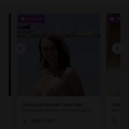
Opera Meir
Vlaamse ondeugende dame
Antwerpen Parking front door Kinky SEx 24/7 non stop
Nieuwsgierig ? Stuur me een berichtje ❤️
0456 66 49 74