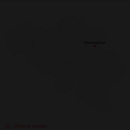
Vliermaalroot
Vliermaalroot
Misbruik melden