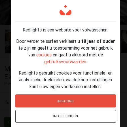
1 / 11
Redlights is een website voor volwassenen.
Door verder te surfen verklaart u
18 jaar of ouder
te zijn en geeft u toestemming voor het gebruik
van
cookies
en gaat u akkoord met de
gebruiksvoorwaarden
.
Moon, Slanke Aziatische schone te
Redlights gebruikt cookies voor functionele- en
Eke
analytische doeleinden, via de knop instellingen
Privé ontvangst
Eke (Nazareth-De Pinte)
kunt u uw eigen voorkeuren instellen.
AKKOORD
+32 494 11 28 45
INSTELLINGEN
Geverifieerd