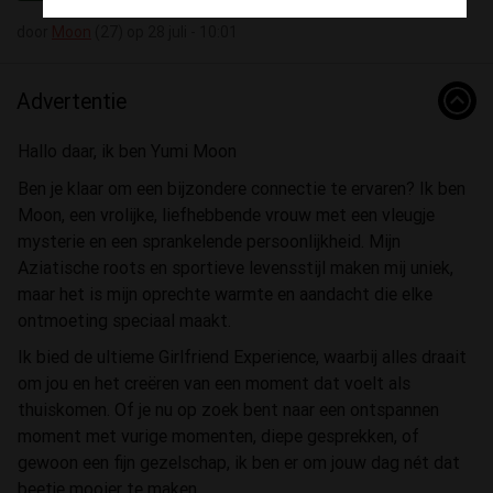
door
Moon
(27) op 28 juli - 10:01
Advertentie
Hallo daar, ik ben Yumi Moon
Ben je klaar om een bijzondere connectie te ervaren? Ik ben
Moon, een vrolijke, liefhebbende vrouw met een vleugje
mysterie en een sprankelende persoonlijkheid. Mijn
Aziatische roots en sportieve levensstijl maken mij uniek,
maar het is mijn oprechte warmte en aandacht die elke
ontmoeting speciaal maakt.
Ik bied de ultieme Girlfriend Experience, waarbij alles draait
om jou en het creëren van een moment dat voelt als
thuiskomen. Of je nu op zoek bent naar een ontspannen
moment met vurige momenten, diepe gesprekken, of
gewoon een fijn gezelschap, ik ben er om jouw dag nét dat
beetje mooier te maken.