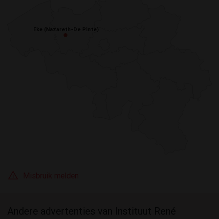
Eke (Nazareth-De Pinte)
Eke (Nazareth-De Pinte)
Misbruik melden
Andere advertenties van Instituut René