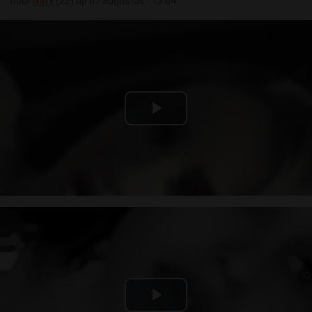
door
Naty
(22) op 07 augustus - 13:04
Play
Video
Play