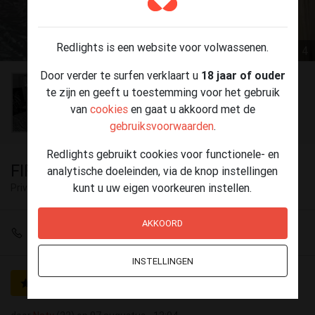
Redlights is een website voor volwassenen.
1 / 4
Door verder te surfen verklaart u
18 jaar of ouder
te zijn en geeft u toestemming voor het gebruik
van
cookies
en gaat u akkoord met de
gebruiksvoorwaarden
.
Redlights gebruikt cookies voor functionele- en
FIRST TIME IN CITY
analytische doeleinden, via de knop instellingen
kunt u uw eigen voorkeuren instellen.
Privé ontvangst
Roeselare
AKKOORD
+32 496 17 70 42
INSTELLINGEN
GOLD
Geverifieerd