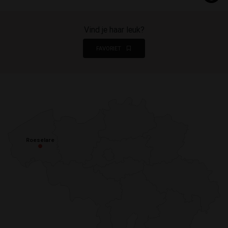
Vind je haar leuk?
FAVORIET
Roeselare
Roeselare