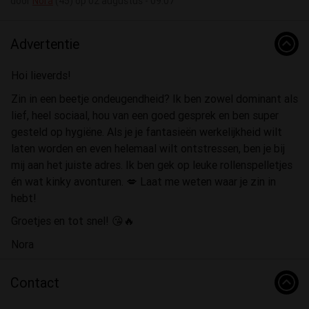
door
Nora
(45) op 02 augustus - 09:07
Advertentie
Hoi lieverds!
Zin in een beetje ondeugendheid? Ik ben zowel dominant als
lief, heel sociaal, hou van een goed gesprek en ben super
gesteld op hygiëne. Als je je fantasieën werkelijkheid wilt
laten worden en even helemaal wilt ontstressen, ben je bij
mij aan het juiste adres. Ik ben gek op leuke rollenspelletjes
én wat kinky avonturen. 💋 Laat me weten waar je zin in
hebt!
Groetjes en tot snel! 😘🔥
Nora
Contact