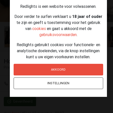
Redlights is een website voor volwassenen.
Door verder te surfen verklaart u
18 jaar of ouder
1 / 14
te zijn en geeft u toestemming voor het gebruik
van
cookies
en gaat u akkoord met de
gebruiksvoorwaarden
.
Redlights gebruikt cookies voor functionele- en
analytische doeleinden, via de knop instellingen
kunt u uw eigen voorkeuren instellen.
Hoi Lieverds met Nora !
Privé ontvangst
Berchem
AKKOORD
+32 484 68 64 47
INSTELLINGEN
Geverifieerd