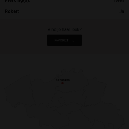
Piercing(s):
Neen
Roker:
Ja
Vind je haar leuk?
FAVORIET
Berchem
Berchem