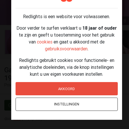
Redlights is een website voor volwassenen.
1 / 8
Door verder te surfen verklaart u
18 jaar of ouder
te zijn en geeft u toestemming voor het gebruik
van
cookies
en gaat u akkoord met de
gebruiksvoorwaarden
.
Redlights gebruikt cookies voor functionele- en
analytische doeleinden, via de knop instellingen
Gangbang/bukkake - dinsdag 23 juni
kunt u uw eigen voorkeuren instellen.
19u - Genk
Privé ontvangst
Genk
AKKOORD
INSTELLINGEN
Geverifieerd
door
Iliza
(41) op 22 juni - 11:52