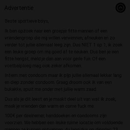
Advertentie
Beste sportieve boys,
Ik ben opzoek naar een groepje fitte mannen of een
vriendengroep die mij willen verwennen, afneuken en zo
verder tot jullie allemaal leeg zijn. Dus NIET 1 op 1, ik zoek
een leuke groep om mij goed af te neuken. Dus ben je een
fitte hengst, meld je dan aan voor geile fun. Of een
voetbalploeg mag ook zeker afkomen.
Intiem met condoom maar ik pijp jullie allemaal lekker lang
en diep zonder condoom. Graag droom ook ik van een
bukakke, spuit me onder met jullie warm zaad.
Dus als je dit leest en je maakt deel uit van wat ik zoek,
maak je vrienden dan warm en come fuck me.
100€ per deelnemer, handdoeken en condooms zijn
voorzien. We hebben een leuke ruime locatie om voldoende
mannen te kunnen ontvangen, 4u lang dus op dinsdag 23