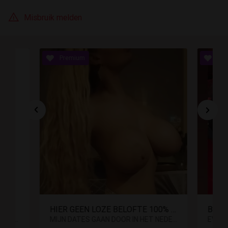
Misbruik melden
HIER GEEN LOZE BELOFTE 100% 🇧🇪
BiANCA**ERVAREN TOPSERVICE **
MIJN DATES GAAN DOOR IN HET NEDERLANDS/ RECENTE FOTOS / GEEN FAKE. .WELKOM VOOR ECHTE GFE MET NATUURLIJKE BOOBS
EVERGEM GFE... NATUURLIJKE ZUIGBEWEGING, SPERMA IN MIJN MOND, (CIM) GEEN EXTRA'S