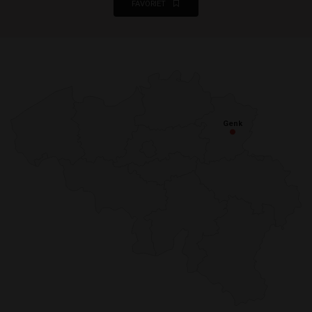
FAVORIET
Genk
Genk