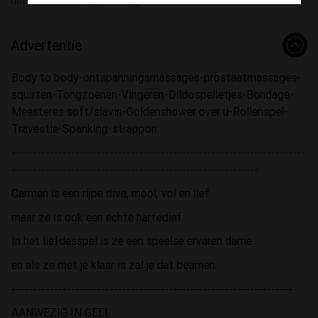
door
CARMEN
(48) op 02 augustus - 11:52
Advertentie
Body to body-ontspanningsmassages-prostaatmassages-
squirten-Tongzoenen-Vingeren-Dildospelletjes-Bondage-
Meesteres soft/slavin-Goldenshower over u-Rollenspel-
Travestie-Spanking-strappon
---------------------------------------------------------------------
----------------------------------------------------------
Carmen is een rijpe diva, mooi, vol en lief
maar ze is ook een echte hartedief.
In het liefdesspel is ze een speelse ervaren dame
en als ze met je klaar is zal je dat beamen.
------------------------------------------------------------------
AANWEZIG IN GEEL