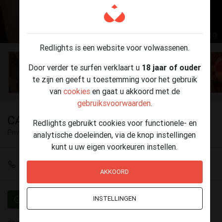
1 / 19
Redlights is een website voor volwassenen.
Door verder te surfen verklaart u
18 jaar of ouder
te zijn en geeft u toestemming voor het gebruik
van
cookies
en gaat u akkoord met de
gebruiksvoorwaarden
.
CARMEN vollere dame 47 jaar
Redlights gebruikt cookies voor functionele- en
Privé ontvangst
Geel
analytische doeleinden, via de knop instellingen
kunt u uw eigen voorkeuren instellen.
+32 495 49 64 96
AKKOORD
INSTELLINGEN
Geverifieerd