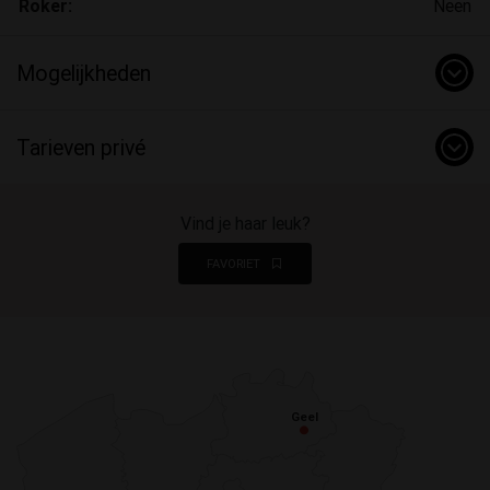
Roker:
Neen
Mogelijkheden
Tarieven privé
Vind je haar leuk?
FAVORIET
Geel
Geel