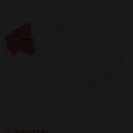
West-Vlaanderen
West-Vlaanderen
Misbruik melden