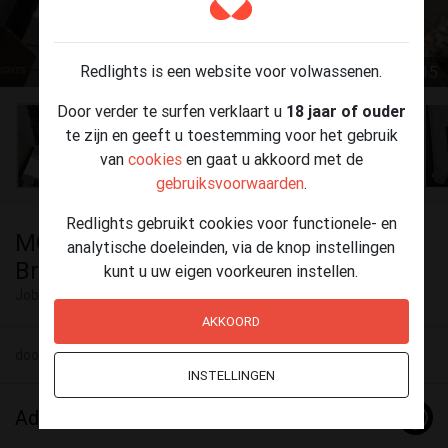
Redlights is een website voor volwassenen.
1 / 15
Door verder te surfen verklaart u
18 jaar of ouder
te zijn en geeft u toestemming voor het gebruik
van
cookies
en gaat u akkoord met de
gebruiksvoorwaarden
.
Redlights gebruikt cookies voor functionele- en
MOSCOU Nice place Av.Louise 1050
analytische doeleinden, via de knop instellingen
Brussels
kunt u uw eigen voorkeuren instellen.
Jobs
Brussel
AKKOORD
door
Capricia location
23 mei - 20:27
INSTELLINGEN
Advertentie