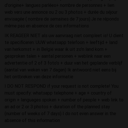
d'origine+ langues parlées+ nombre de personnes + lien
web vers une annonce ou 2 ou 3 photos + durée du séjour
envisagée ( nombre de semaines de 7 jours) Je ne réponds
même pas en absence de ces informations
IK REAGEER NIET als uw aanvraag niet compleet is! U dient
te specificeren: UUW whatsapp telefoon + leeftijd + land
van herkomst + in België waar ik uit zo'n land kom +
gesproken talen + aantal personen + weblink naar een
advertentie of 2 of 3 foto's + duur van het geplande verblijf
(aantal van weken van 7 dagen) Ik antwoord niet eens bij
het ontbreken van deze informatie
I DO NOT RESPOND if your request is not complete! You
must specify: whatsapp telephone + age + country of
origin + languages spoken + number of people + web link to
an ad or 2 or 3 photos + duration of the planned stay
(number of weeks of 7 days) I do not even answer in the
absence of this information