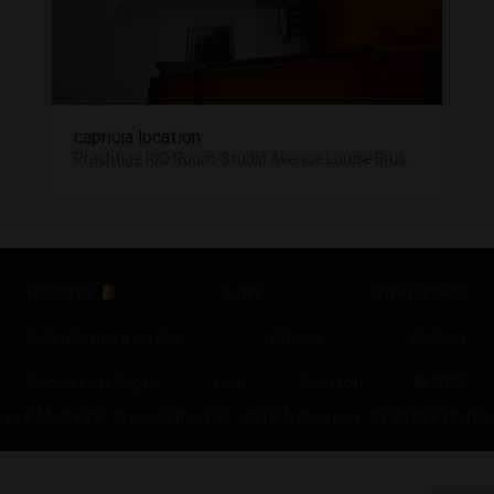
capricia location
Prachtige RIO Room-Studio Avenue Louise Brussel
Redlights
Links
Onze banners
Gebruiksvoorwaarden
Privacy
Cookies
Cookie instellingen
Help
Contact
© 2026
Link Media BV - Brusselstraat 51 - 2018 Antwerpen - BE 0820 638 410