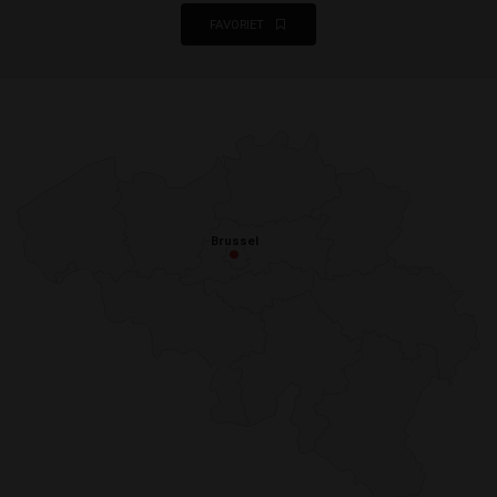
FAVORIET
Brussel
Brussel