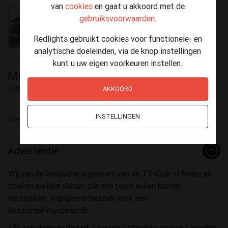
van
cookies
en gaat u akkoord met de
gebruiksvoorwaarden
.
Redlights gebruikt cookies voor functionele- en
analytische doeleinden, via de knop instellingen
kunt u uw eigen voorkeuren instellen.
Meisjes/dames gevraagd bij TT-club
Jobs
Heers
AKKOORD
INSTELLINGEN
door TT-Club Heers 13 mei - 09:39
Advertentie
Wij zijn de belgische eigenaars van de TT-Club in Heers en
zoeken eerlijke dames die ons team willen komen
versterken. Vrijblijvend bezoek voor een
kennismakingsgesprek.
- Er kan door de dag of s'avonds/ s'nachts gewerkt worden.