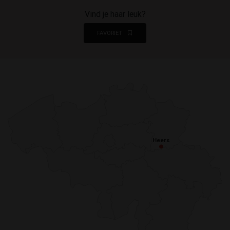
Vind je haar leuk?
FAVORIET
Heers
Heers