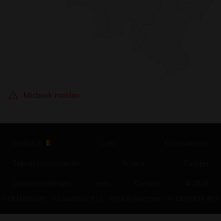
Misbruik melden
Redlights
Links
Onze banners
Gebruiksvoorwaarden
Privacy
Cookies
Cookie instellingen
Help
Contact
© 2026
Link Media BV - Brusselstraat 51 - 2018 Antwerpen - BE 0820 638 410