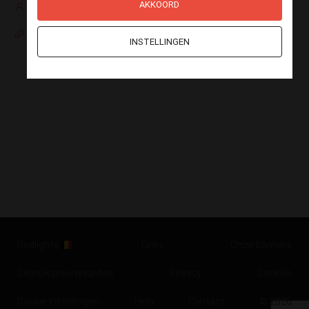
AKKOORD
Nog geen account?
Paswoord vergeten
INSTELLINGEN
Redlights
Links
Onze banners
Gebruiksvoorwaarden
Privacy
Cookies
Cookie instellingen
Help
Contact
© 2026