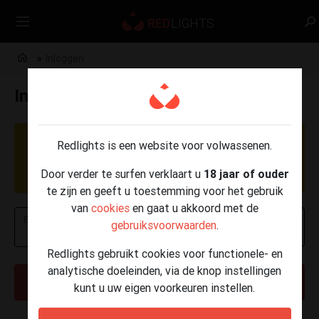
Inloggen
Inloggen
OPGELET: Momenteel worden er phishing
Redlights is een website voor volwassenen.
berichten verzonden per e-mail, SMS en
Door verder te surfen verklaart u
18 jaar of ouder
WhatsApp.
Klik hier voor meer info
.
te zijn en geeft u toestemming voor het gebruik
van
cookies
en gaat u akkoord met de
E-mailadres of telefoonnummer
gebruiksvoorwaarden
.
Redlights gebruikt cookies voor functionele- en
analytische doeleinden, via de knop instellingen
VOLGENDE
kunt u uw eigen voorkeuren instellen.