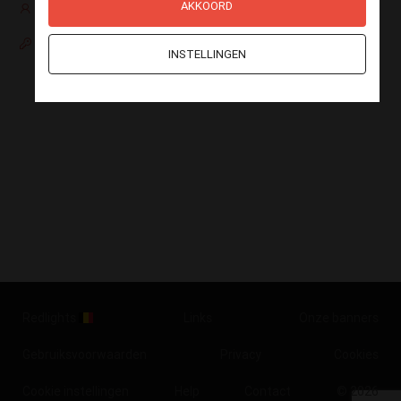
AKKOORD
Nog geen account?
Paswoord vergeten
INSTELLINGEN
Redlights
Links
Onze banners
Gebruiksvoorwaarden
Privacy
Cookies
Cookie instellingen
Help
Contact
© 2026