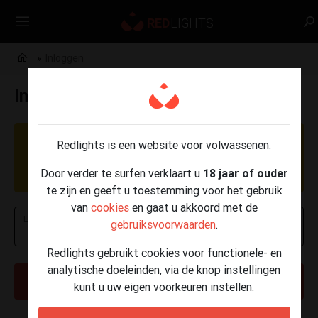
Inloggen
Inloggen
OPGELET: Momenteel worden er phishing
Redlights is een website voor volwassenen.
berichten verzonden per e-mail, SMS en
Door verder te surfen verklaart u
18 jaar of ouder
WhatsApp.
Klik hier voor meer info
.
te zijn en geeft u toestemming voor het gebruik
van
cookies
en gaat u akkoord met de
E-mailadres of telefoonnummer
gebruiksvoorwaarden
.
Redlights gebruikt cookies voor functionele- en
analytische doeleinden, via de knop instellingen
VOLGENDE
kunt u uw eigen voorkeuren instellen.