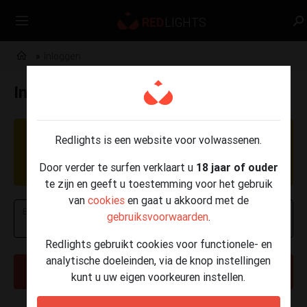
Inloggen
Inloggen
OPGELET: Momenteel worden er phishing
Redlights is een website voor volwassenen.
berichten verzonden per e-mail, SMS en
Door verder te surfen verklaart u
18 jaar of ouder
WhatsApp.
Klik hier voor meer info
.
te zijn en geeft u toestemming voor het gebruik
van
cookies
en gaat u akkoord met de
E-mailadres of telefoonnummer
gebruiksvoorwaarden
.
Redlights gebruikt cookies voor functionele- en
analytische doeleinden, via de knop instellingen
VOLGENDE
kunt u uw eigen voorkeuren instellen.