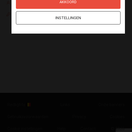
AKKOORD
Nog geen account?
Paswoord vergeten
INSTELLINGEN
Redlights
Links
Onze banners
Gebruiksvoorwaarden
Privacy
Cookies
Cookie instellingen
Help
Contact
© 2026