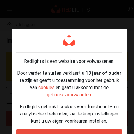
Inloggen
Inloggen
OPGELET: Momenteel worden er phishing
Redlights is een website voor volwassenen.
berichten verzonden per e-mail, SMS en
Door verder te surfen verklaart u
18 jaar of ouder
WhatsApp.
Klik hier voor meer info
.
te zijn en geeft u toestemming voor het gebruik
van
cookies
en gaat u akkoord met de
E-mailadres of telefoonnummer
gebruiksvoorwaarden
.
Redlights gebruikt cookies voor functionele- en
analytische doeleinden, via de knop instellingen
VOLGENDE
kunt u uw eigen voorkeuren instellen.