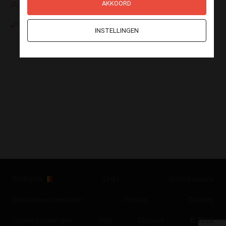
AKKOORD
Nog geen account?
Paswoord vergeten
INSTELLINGEN
Redlights
Links
Onze banners
Gebruiksvoorwaarden
Privacy
Cookies
Cookie instellingen
Help
Contact
© 2026