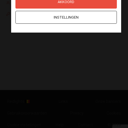
AKKOORD
Nog geen account?
Paswoord vergeten
INSTELLINGEN
Redlights
Links
Onze banners
Gebruiksvoorwaarden
Privacy
Cookies
Cookie instellingen
Help
Contact
© 2026