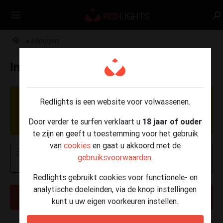
Inloggen
Inloggen
OPGELET: Momenteel worden er phishing
Redlights is een website voor volwassenen.
berichten verzonden per e-mail, SMS en
Door verder te surfen verklaart u
18 jaar of ouder
WhatsApp.
Klik hier voor meer info
.
te zijn en geeft u toestemming voor het gebruik
van
cookies
en gaat u akkoord met de
E-mailadres of telefoonnummer
gebruiksvoorwaarden
.
Redlights gebruikt cookies voor functionele- en
analytische doeleinden, via de knop instellingen
VOLGENDE
kunt u uw eigen voorkeuren instellen.